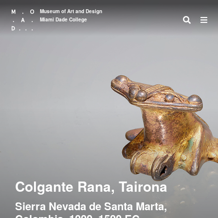
Museum of Art and Design
Miami Dade College
Search
Colgante Rana, Tairona
Sierra Nevada de Santa Marta,