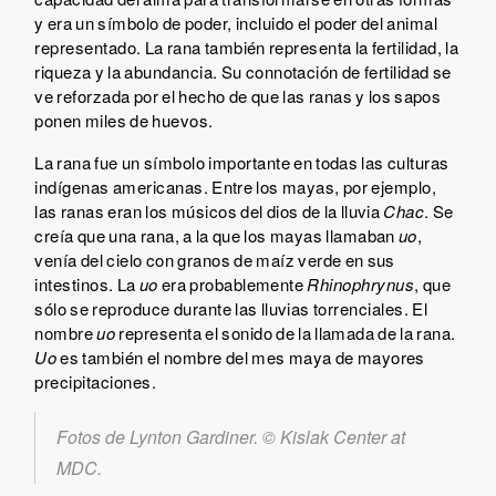
y era un símbolo de poder, incluido el poder del animal
representado. La rana también representa la fertilidad, la
riqueza y la abundancia. Su connotación de fertilidad se
ve reforzada por el hecho de que las ranas y los sapos
ponen miles de huevos.
La rana fue un símbolo importante en todas las culturas
indígenas americanas. Entre los mayas, por ejemplo,
las ranas eran los músicos del dios de la lluvia
Chac
. Se
creía que una rana, a la que los mayas llamaban
uo
,
venía del cielo con granos de maíz verde en sus
intestinos. La
uo
era probablemente
Rhinophrynus
, que
sólo se reproduce durante las lluvias torrenciales. El
nombre
uo
representa el sonido de la llamada de la rana.
Uo
es también el nombre del mes maya de mayores
precipitaciones.
Fotos de Lynton Gardiner. © Kislak Center at
MDC.