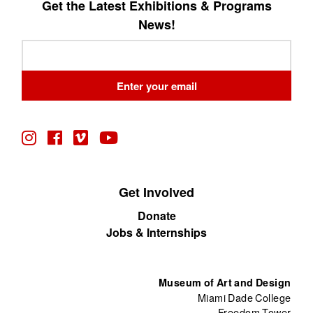
Get the Latest Exhibitions & Programs
News!
Leave
this
field
Enter your email
blank
Get Involved
Donate
Jobs & Internships
Museum of Art and Design
Miami Dade College
Freedom Tower